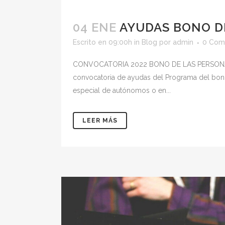
04 ENE
AYUDAS BONO D
Escrito en 09:00h
in
Blog
por
admin
0 Com
CONVOCATORIA 2022 BONO DE LAS PERSONA
convocatoria de ayudas del Programa del bono
especial de autónomos o en...
LEER MÁS