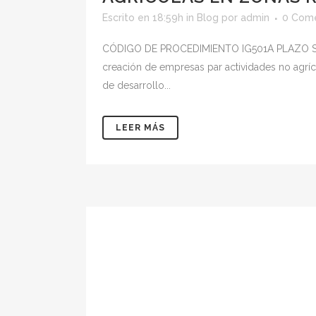
Escrito en 18:59h
in
Blog
por
admin
0 Come
CÓDIGO DE PROCEDIMIENTO IG501A PLAZO SOLIC
creación de empresas par actividades no agríc
de desarrollo...
LEER MÁS