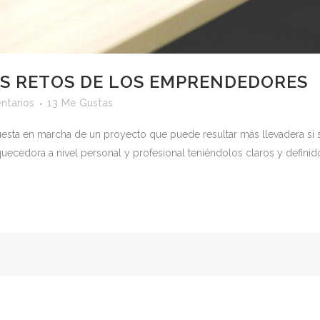
ES RETOS DE LOS EMPRENDEDORES
ntarios
13
Me Gustas
uesta en marcha de un proyecto que puede resultar más llevadera si 
cedora a nivel personal y profesional teniéndolos claros y definidos