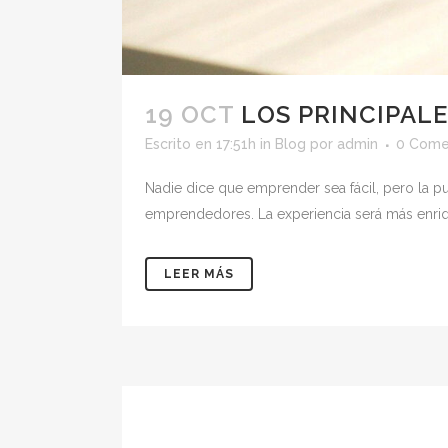
19 OCT
LOS PRINCIPAL
Escrito en 17:51h
in
Blog
por
admin
0 Come
Nadie dice que emprender sea fácil, pero la p
emprendedores. La experiencia será más enrique
LEER MÁS