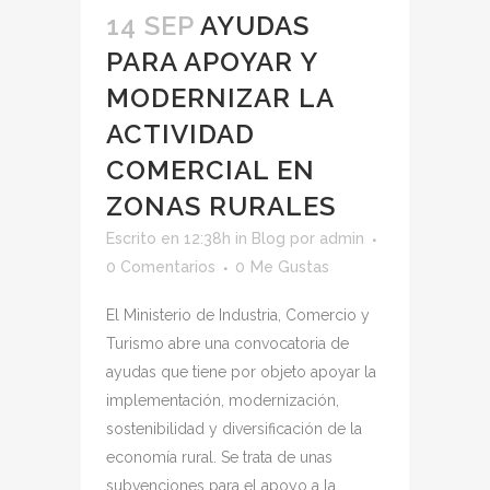
14 SEP
AYUDAS
PARA APOYAR Y
MODERNIZAR LA
ACTIVIDAD
COMERCIAL EN
ZONAS RURALES
Escrito en 12:38h
in
Blog
por
admin
0 Comentarios
0
Me Gustas
El Ministerio de Industria, Comercio y
Turismo abre una convocatoria de
ayudas que tiene por objeto apoyar la
implementación, modernización,
sostenibilidad y diversificación de la
economía rural. Se trata de unas
subvenciones para el apoyo a la