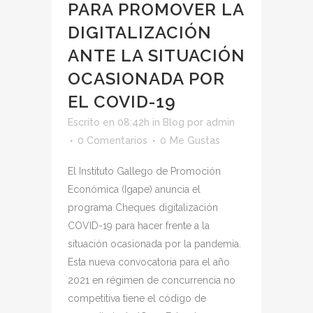
PARA PROMOVER LA
DIGITALIZACIÓN
ANTE LA SITUACIÓN
OCASIONADA POR
EL COVID-19
Escrito en 08:42h
in
Blog
por
admin
0 Comentarios
0
Me Gustas
El Instituto Gallego de Promoción
Económica (Igape) anuncia el
programa Cheques digitalización
COVID-19 para hacer frente a la
situación ocasionada por la pandemia.
Esta nueva convocatoria para el año
2021 en régimen de concurrencia no
competitiva tiene el código de