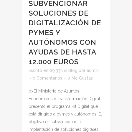
SUBVENCIONAR
SOLUCIONES DE
DIGITALIZACIÓN DE
PYMES Y
AUTÓNOMOS CON
AYUDAS DE HASTA
12.000 EUROS
Escrito en 09:33h
in
Blog
por
admin
0 Comentarios
0
Me Gustas
03El Ministerio de Asuntos
Económicos y Transformación Digital
presentó el programa Kit Digital que
está dirigido a pymes y autónomos. El
objetivo es subvencionar la
implantación de soluciones digitales