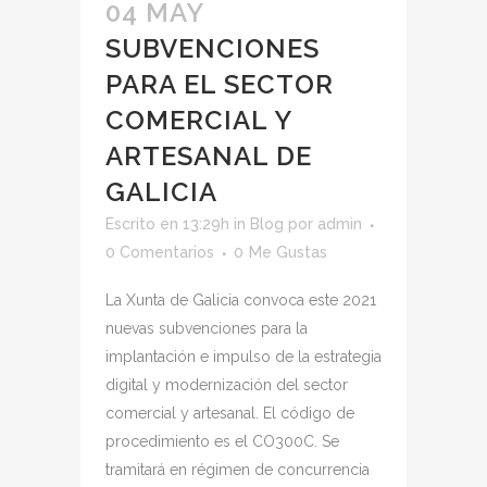
04 MAY
SUBVENCIONES
PARA EL SECTOR
COMERCIAL Y
ARTESANAL DE
GALICIA
Escrito en 13:29h
in
Blog
por
admin
0 Comentarios
0
Me Gustas
La Xunta de Galicia convoca este 2021
nuevas subvenciones para la
implantación e impulso de la estrategia
digital y modernización del sector
comercial y artesanal. El código de
procedimiento es el CO300C. Se
tramitará en régimen de concurrencia