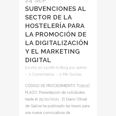
24 SEP
SUBVENCIONES AL
SECTOR DE LA
HOSTELERÍA PARA
LA PROMOCIÓN DE
LA DIGITALIZACIÓN
Y EL MARKETING
DIGITAL
Escrito en 14:06h
in
Blog
por
admin
0 Comentarios
0
Me Gustas
CÓDIGO DE PROCEDIMIENTO TU503C
PLAZO: Presentación de solicitudes
hasta el 25/10/2021 El Diario Oficial
de Galicia ha publicado las bases para
una nueva convocatoria de