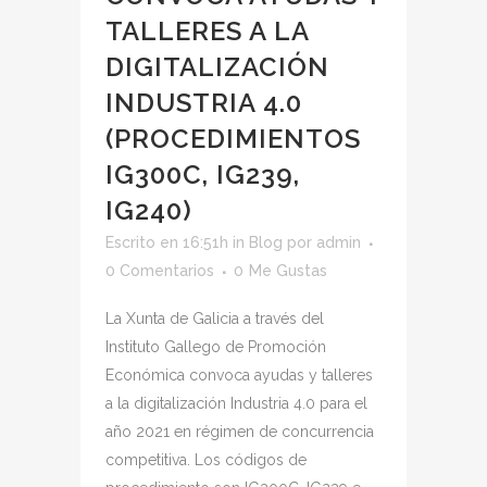
TALLERES A LA
DIGITALIZACIÓN
INDUSTRIA 4.0
(PROCEDIMIENTOS
IG300C, IG239,
IG240)
Escrito en 16:51h
in
Blog
por
admin
0 Comentarios
0
Me Gustas
La Xunta de Galicia a través del
Instituto Gallego de Promoción
Económica convoca ayudas y talleres
a la digitalización Industria 4.0 para el
año 2021 en régimen de concurrencia
competitiva. Los códigos de