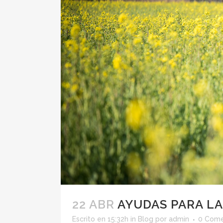
22 ABR
AYUDAS PARA L
Escrito en 15:32h
in
Blog
por
admin
0 Come