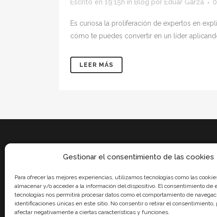
Escrito en 19:15h
in
Blog
por
Eduar Garza
0
Es curiosa la proliferación de expertos en exp
cómo te puedes convertir en un líder aplicand
LEER MÁS
Gestionar el consentimiento de las cookies
Para ofrecer las mejores experiencias, utilizamos tecnologías como las cookie
almacenar y/o acceder a la información del dispositivo. El consentimiento de 
tecnologías nos permitirá procesar datos como el comportamiento de navegaci
identificaciones únicas en este sitio. No consentir o retirar el consentimiento
afectar negativamente a ciertas características y funciones.