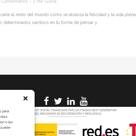
 Comentarios
1
Me Gusta
licarle al resto del mundo cómo se alcanza la felicidad y la vida ple
o determinados cambios en tu forma de pensar y...
s para
estas
ón o las
, puede