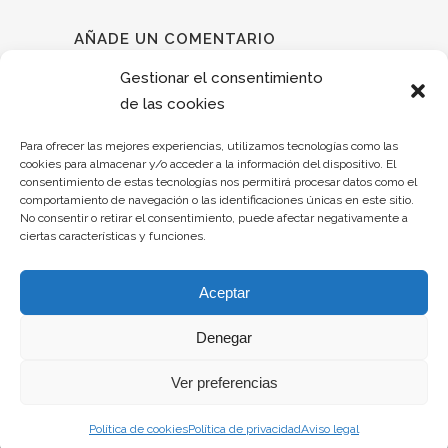
AÑADE UN COMENTARIO
Debes estar conectado para dejar un
Gestionar el consentimiento
comentario.
de las cookies
Para ofrecer las mejores experiencias, utilizamos tecnologías como las
cookies para almacenar y/o acceder a la información del dispositivo. El
consentimiento de estas tecnologías nos permitirá procesar datos como el
comportamiento de navegación o las identificaciones únicas en este sitio.
No consentir o retirar el consentimiento, puede afectar negativamente a
ciertas características y funciones.
Aceptar
Denegar
Aviso legal
–
Política de privacidad
–
Política de cookies
–
Declaración de
Ver preferencias
accesibilidad
Política de cookies
Política de privacidad
Aviso legal
Carril dos Indios 10 Bajo 27002 Lugo –
info@incremptia.com