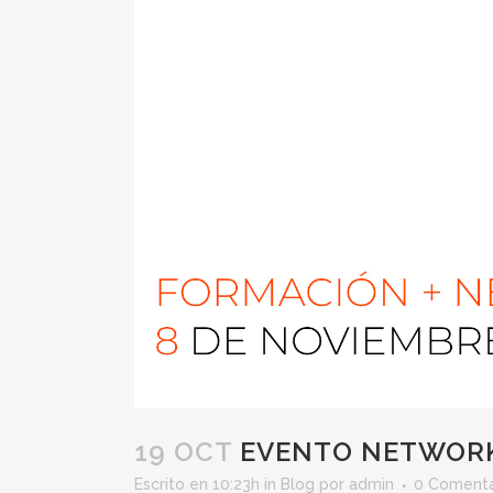
19 OCT
EVENTO NETWORK
Escrito en 10:23h
in
Blog
por
admin
0 Comenta