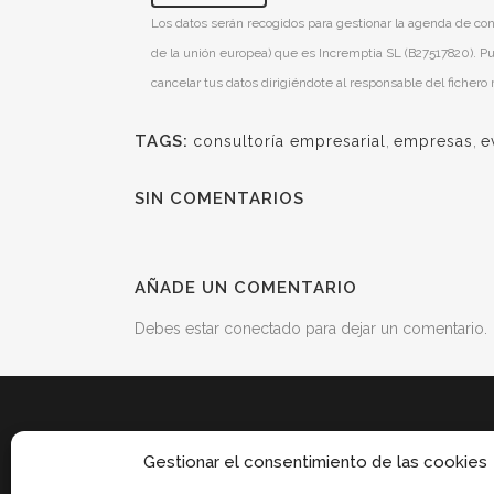
Los datos serán recogidos para gestionar la agenda de con
de la unión europea) que es Incremptia SL (B27517820). Pu
cancelar tus datos dirigiéndote al responsable del fichero
TAGS:
consultoría empresarial
,
empresas
,
e
SIN COMENTARIOS
AÑADE UN COMENTARIO
Debes estar conectado para dejar un comentario.
Gestionar el consentimiento de las cookies