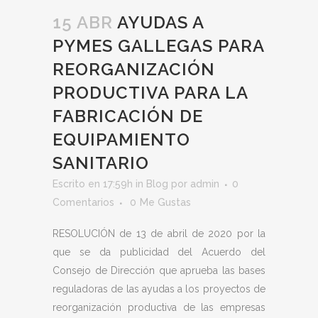
15 ABR
AYUDAS A
PYMES GALLEGAS PARA
REORGANIZACIÓN
PRODUCTIVA PARA LA
FABRICACIÓN DE
EQUIPAMIENTO
SANITARIO
Escrito en 17:59h
in
Blog
por
admin
0
Comentarios
0
Me Gustas
RESOLUCIÓN de 13 de abril de 2020 por la
que se da publicidad del Acuerdo del
Consejo de Dirección que aprueba las bases
reguladoras de las ayudas a los proyectos de
reorganización productiva de las empresas