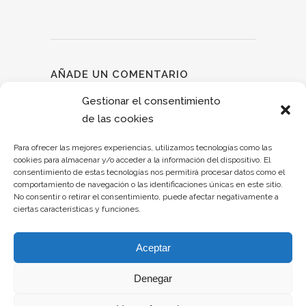
AÑADE UN COMENTARIO
Debes estar conectado para dejar un
Gestionar el consentimiento
comentario.
de las cookies
Para ofrecer las mejores experiencias, utilizamos tecnologías como las
cookies para almacenar y/o acceder a la información del dispositivo. El
consentimiento de estas tecnologías nos permitirá procesar datos como el
comportamiento de navegación o las identificaciones únicas en este sitio.
No consentir o retirar el consentimiento, puede afectar negativamente a
ciertas características y funciones.
Aceptar
Denegar
Aviso legal
–
Política de privacidad
–
Política de cookies
–
Declaración de