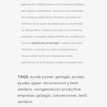
agenda de contacto para comunicaciones propias
del negocio establecido, acciones promocionales
por el responsable de los ficheros (ubicados en
territorio de la unión europea) que es Incremptia
SL (B27517820). Puedes consultar la información
adicional y detallada sobre Protección de Datos en
nuestra
política de privacidad
. Puedes consultar,
rectificar o cancelar tus datos dirigiéndote al
responsable del fichero mediante correo
electrónico en la dirección info@incremptia.com.
TAGS:
ayuda pymes gallegas
,
ayudas
,
ayudas igape
,
reconversión a textil
sanitario
,
reorganización productiva
empresas gallegas
,
subvenciones
,
textil
sanitario